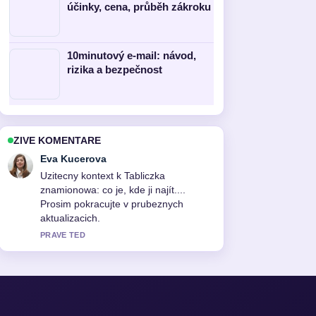
účinky, cena, průběh zákroku
10minutový e-mail: návod,
rizika a bezpečnost
ZIVE KOMENTARE
David Vesely
Pokryti tematu Neděle handlová
listopad 2025: Proč není žádná...
pusobi solidne a snadno se sleduje.
3 MIN ZPET