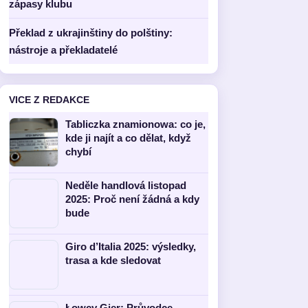
zápasy klubu
Překlad z ukrajinštiny do polštiny:
nástroje a překladatelé
VICE Z REDAKCE
Tabliczka znamionowa: co je,
kde ji najít a co dělat, když
chybí
Neděle handlová listopad
2025: Proč není žádná a kdy
bude
Giro d’Italia 2025: výsledky,
trasa a kde sledovat
Łowcy Gier: Průvodce