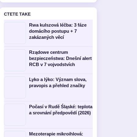
CTETE TAKE
Rwa kulszová léčba: 3 fáze
domácího postupu + 7
zakázaných věcí
Rządowe centrum
bezpieczeństwa: Dnešní alert
RCB v 7 vojvodstvích
Lyko a lýko: Význam slova,
pravopis a přehled značky
Počasí v Rudě Śląské: teplota
a srovnání předpovědí (2026)
Mezoterapie mikroihlová: