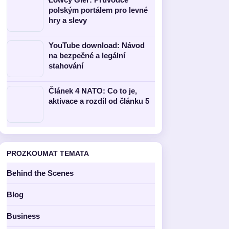
polským portálem pro levné
hry a slevy
YouTube download: Návod
na bezpečné a legální
stahování
Článek 4 NATO: Co to je,
aktivace a rozdíl od článku 5
PROZKOUMAT TEMATA
Behind the Scenes
Blog
Business