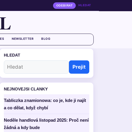
HLEDAT
ODEBIRAT
L
ES
NEWSLETTER
BLOG
HLEDAT
Prejit
NEJNOVEJSI CLANKY
Tabliczka znamionowa: co je, kde ji najít
a co dělat, když chybí
Neděle handlová listopad 2025: Proč není
žádná a kdy bude