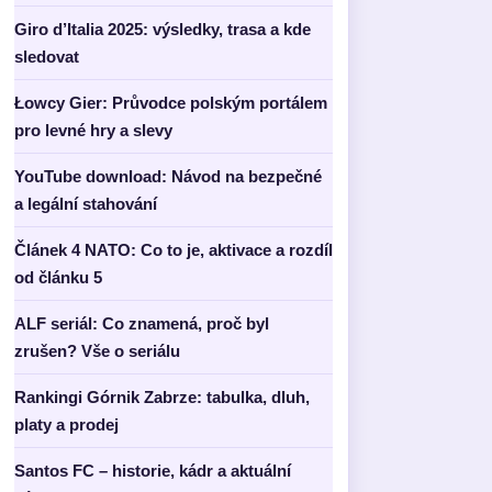
Giro d’Italia 2025: výsledky, trasa a kde
sledovat
Łowcy Gier: Průvodce polským portálem
pro levné hry a slevy
YouTube download: Návod na bezpečné
a legální stahování
Článek 4 NATO: Co to je, aktivace a rozdíl
od článku 5
ALF seriál: Co znamená, proč byl
zrušen? Vše o seriálu
Rankingi Górnik Zabrze: tabulka, dluh,
platy a prodej
Santos FC – historie, kádr a aktuální