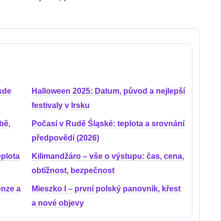
kde
Halloween 2025: Datum, původ a nejlepší
festivaly v Irsku
bě,
Počasí v Rudě Śląské: teplota a srovnání
předpovědí (2026)
eplota
Kilimandžáro – vše o výstupu: čas, cena,
obtížnost, bezpečnost
nze a
Mieszko I – první polský panovník, křest
a nové objevy