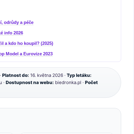
í, odrůdy a péče
ké info 2026
l a kdo ho koupil? (2025)
Top Model a Eurovize 2023
·
Platnost do:
16. května 2026 ·
Typ letáku:
u ·
Dostupnost na webu:
biedronka.pl ·
Počet