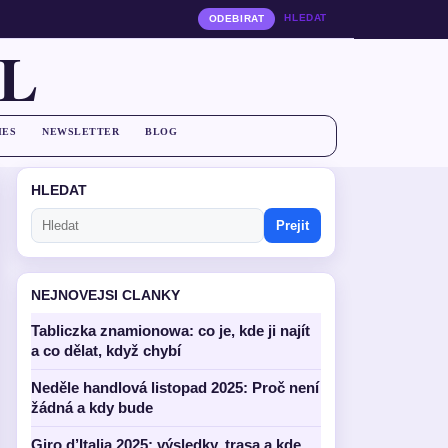
HLEDAT
ODEBIRAT
L
IES
NEWSLETTER
BLOG
HLEDAT
Prejit
NEJNOVEJSI CLANKY
Tabliczka znamionowa: co je, kde ji najít
a co dělat, když chybí
Neděle handlová listopad 2025: Proč není
žádná a kdy bude
Giro d’Italia 2025: výsledky, trasa a kde