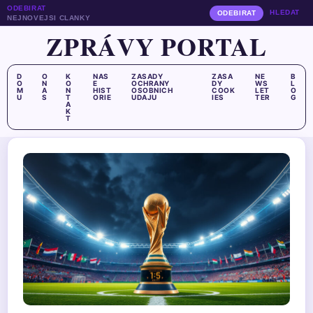
ODEBIRAT
HLEDAT
ODEBIRAT
NEJNOVEJSI CLANKY
ZPRÁVY PORTAL
D
O
K
NAS
ZASADY
ZASA
NE
B
O
N
O
E
OCHRANY
DY
WS
L
M
A
N
HIST
OSOBNICH
COOK
LET
O
U
S
T
ORIE
UDAJU
IES
TER
G
A
K
T