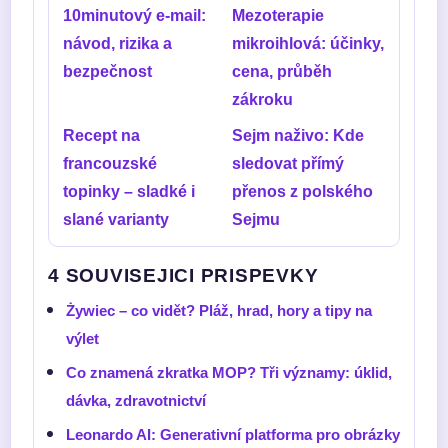
10minutový e-mail:
Mezoterapie
návod, rizika a
mikroihlová: účinky,
bezpečnost
cena, průběh
zákroku
Recept na
Sejm naživo: Kde
francouzské
sledovat přímý
topinky – sladké i
přenos z polského
slané varianty
Sejmu
4 SOUVISEJICI PRISPEVKY
Żywiec – co vidět? Pláž, hrad, hory a tipy na
výlet
Co znamená zkratka MOP? Tři významy: úklid,
dávka, zdravotnictví
Leonardo AI: Generativní platforma pro obrázky