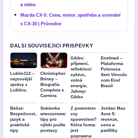
a videa
Mazda CX-5: Cena, motor, spotřeba a srovnání
s CX-30 | Průvodce
DALSI SOUVISEJICI PRISPEVKY
Gibbs:
Enelmed –
příjmení,
Plataforma
reflektivní
Polonesa
Lublin112 –
Christopher
cyklus,
Sem Vínculo
nejnovější
Briney –
volná
com Enel
zprávy z
Biografia
energie,
Brasil
Lublinu
Completa e
Jahmyr
Carreira
Gibbs
Belize:
Sukienka
Z powrotem
Jordan Max
Bezpečnost,
wieczorowa:
czy
Aura 5:
jazyk a
tipy pro
spowrotem?
recenze,
praktické
výběr podle
Która forma
cena a
tipy
postavy
jest
padělky
poprawna