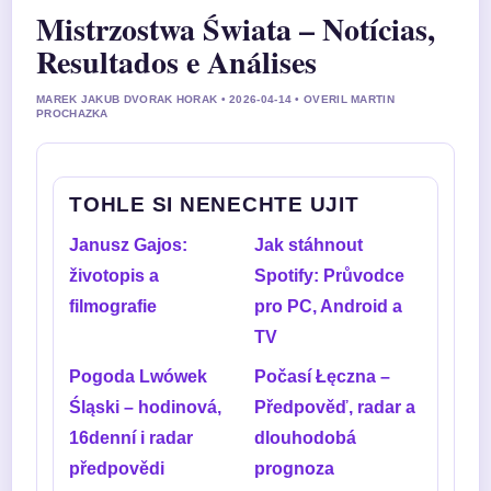
Mistrzostwa Świata – Notícias,
Resultados e Análises
MAREK JAKUB DVORAK HORAK • 2026-04-14 • OVERIL MARTIN
PROCHAZKA
TOHLE SI NENECHTE UJIT
Janusz Gajos:
Jak stáhnout
životopis a
Spotify: Průvodce
filmografie
pro PC, Android a
TV
Pogoda Lwówek
Počasí Łęczna –
Śląski – hodinová,
Předpověď, radar a
16denní i radar
dlouhodobá
předpovědi
prognoza