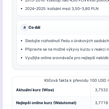
2015–2016: vzestup nad 4,00 PLN kvůli politick
2024–2025: kolísání mezi 3,50–3,80 PLN
Co dál
4
Sledujte rozhodnutí Fedu o úrokových sazbác
Připravte se na možné výkyvy kurzu v reakci 
Využijte online srovnávače pro nejlepší nabídk
Klíčová fakta k převodu 100 USD 
Aktuální kurz (Wise)
3,7532
Nejlepší online kurz (Walutomat)
3,7718