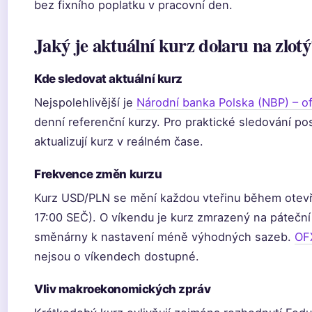
bez fixního poplatku v pracovní den.
Jaký je aktuální kurz dolaru na zlotý
Kde sledovat aktuální kurz
Nejspolehlivější je
Národní banka Polska (NBP) – ofi
denní referenční kurzy. Pro praktické sledování pos
aktualizují kurz v reálném čase.
Frekvence změn kurzu
Kurz USD/PLN se mění každou vteřinu během otevře
17:00 SEČ). O víkendu je kurz zmrazený na páteční
směnárny k nastavení méně výhodných sazeb.
OF
nejsou o víkendech dostupné.
Vliv makroekonomických zpráv