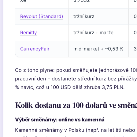
Xe
3,7532
0
Revolut (Standard)
tržní kurz
0
Remitly
tržní kurz + marže
0
CurrencyFair
mid-market + ~0,53 %
3
Co z toho plyne: pokud směňujete jednorázově 100
pracovní den – dostanete střední kurz bez přirážky.
% navíc, což u 100 USD dělá zhruba 3,75 PLN.
Kolik dostanu za 100 dolarů ve směn
Výběr směnárny: online vs kamenná
Kamenné směnárny v Polsku (např. na letišti nebo 