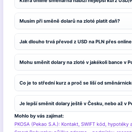
Která online směnárna nabízí nejlepší kurz USD
Musím při směně dolarů na zloté platit daň?
Jak dlouho trvá převod z USD na PLN přes online
Mohu směnit dolary na zloté v jakékoli bance v P
Co je to střední kurz a proč se liší od směnárnic
Je lepší směnit dolary ještě v Česku, nebo až v 
Mohlo by vás zajímat:
PKOSA (Pekao S.A.): Kontakt, SWIFT kód, hypotéky 