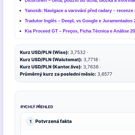
Dicortineff – cena, použití do ucha, uložka a informa
Yanosik: Navigace a varování před radary – recenze
Tradutor Inglês – DeepL vs Google e Juramentados 
Kia Proceed GT – Preços, Ficha Técnica e Análise 2
Kurz USD/PLN (Wise):
3,7532 ·
Kurz USD/PLN (Walutomat):
3,7718 ·
Kurz USD/PLN (Kantor.live):
3,7636 ·
Průměrný kurz za poslední měsíc:
3,6577
RYCHLÝ PŘEHLED
Potvrzená fakta
1