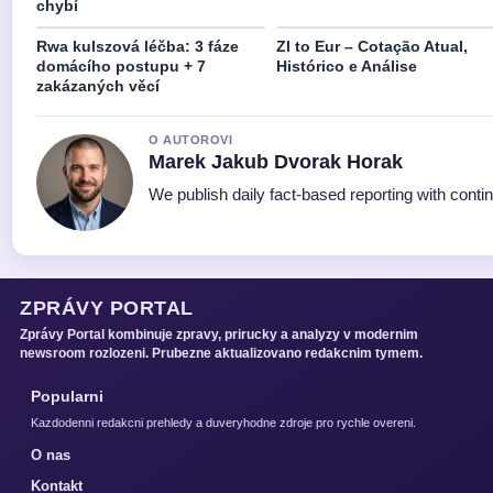
chybí
Rwa kulszová léčba: 3 fáze
Zl to Eur – Cotação Atual,
domácího postupu + 7
Histórico e Análise
zakázaných věcí
O AUTOROVI
Marek Jakub Dvorak Horak
We publish daily fact-based reporting with contin
ZPRÁVY PORTAL
Zprávy Portal kombinuje zpravy, prirucky a analyzy v modernim
newsroom rozlozeni. Prubezne aktualizovano redakcnim tymem.
Popularni
Kazdodenni redakcni prehledy a duveryhodne zdroje pro rychle overeni.
O nas
Kontakt