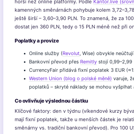
horší než online platformy. Podle
Kantor.live (srov
kamenných směnárnách pohybuje kolem 3,72–3,78 
ještě širší – 3,60–3,90 PLN. To znamená, že za 
dostat jen 360 PLN, tedy o 15 PLN méně než při o
Poplatky a provize
Online služby (
Revolut
, Wise) obvykle neúčtují
Bankovní převod přes
Remitly
stojí 0,99–2,99
CurrencyFair přidává fixní poplatek 3 EUR (≈
Western Union (blog o polské měně)
varuje, ž
poplatků – skryté náklady se mohou vyšplhat
Co ovlivňuje výslednou částku
Klíčové faktory: den v týdnu (víkendové kurzy býva
mají fixní poplatek, takže u menších částek je relat
směnárny vs. tradiční bankovní převod). Pro 100 U