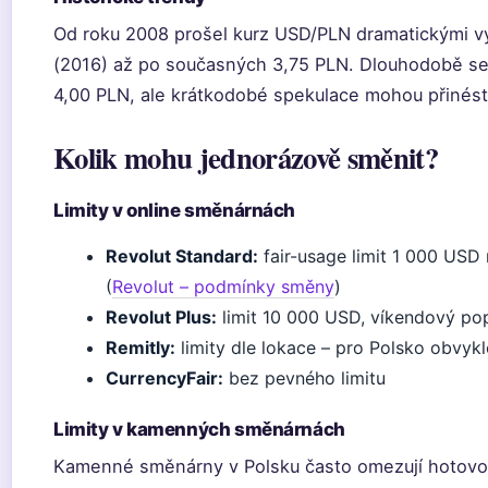
Od roku 2008 prošel kurz USD/PLN dramatickými v
(2016) až po současných 3,75 PLN. Dlouhodobě se z
4,00 PLN, ale krátkodobé spekulace mohou přinést
Kolik mohu jednorázově směnit?
Limity v online směnárnách
Revolut Standard:
fair-usage limit 1 000 USD
(
Revolut – podmínky směny
)
Revolut Plus:
limit 10 000 USD, víkendový po
Remitly:
limity dle lokace – pro Polsko obvyk
CurrencyFair:
bez pevného limitu
Limity v kamenných směnárnách
Kamenné směnárny v Polsku často omezují hotovos