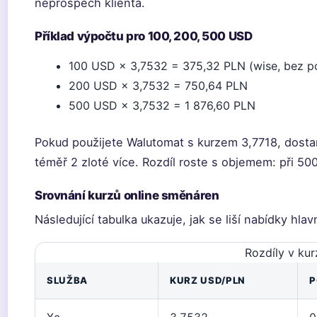
neprospěch klienta.
Příklad výpočtu pro 100, 200, 500 USD
100 USD × 3,7532 = 375,32 PLN (wise, bez p
200 USD × 3,7532 = 750,64 PLN
500 USD × 3,7532 = 1 876,60 PLN
Pokud použijete Walutomat s kurzem 3,7718, dosta
téměř 2 zloté více. Rozdíl roste s objemem: při 50
Srovnání kurzů online směnáren
Následující tabulka ukazuje, jak se liší nabídky hlav
Rozdíly v ku
SLUŽBA
KURZ USD/PLN
P