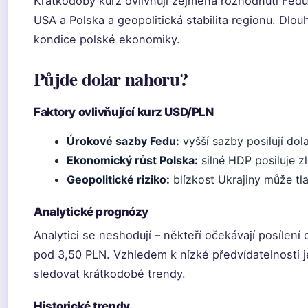
Krátkodobý kurz ovlivňují zejména rozhodnutí Fedu
USA a Polska a geopolitická stabilita regionu. Dlo
kondice polské ekonomiky.
Půjde dolar nahoru?
Faktory ovlivňující kurz USD/PLN
Úrokové sazby Fedu:
vyšší sazby posilují dol
Ekonomický růst Polska:
silné HDP posiluje z
Geopolitické riziko:
blízkost Ukrajiny může tla
Analytické prognózy
Analytici se neshodují – někteří očekávají posílení d
pod 3,50 PLN. Vzhledem k nízké předvídatelnosti 
sledovat krátkodobé trendy.
Historické trendy