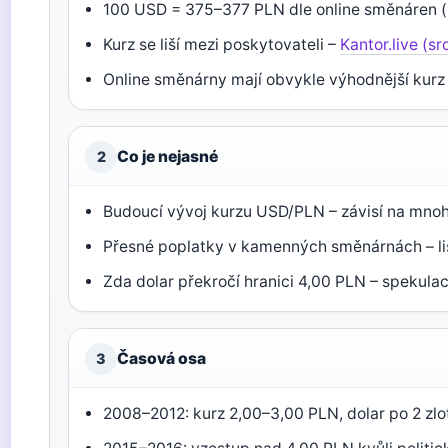
100 USD = 375–377 PLN dle online směnáren (
Kurz se liší mezi poskytovateli –
Kantor.live (s
Online směnárny mají obvykle výhodnější kurz
Co je nejasné
2
Budoucí vývoj kurzu USD/PLN – závisí na mno
Přesné poplatky v kamenných směnárnách – l
Zda dolar překročí hranici 4,00 PLN – spekulac
Časová osa
3
2008–2012: kurz 2,00–3,00 PLN, dolar po 2 zl