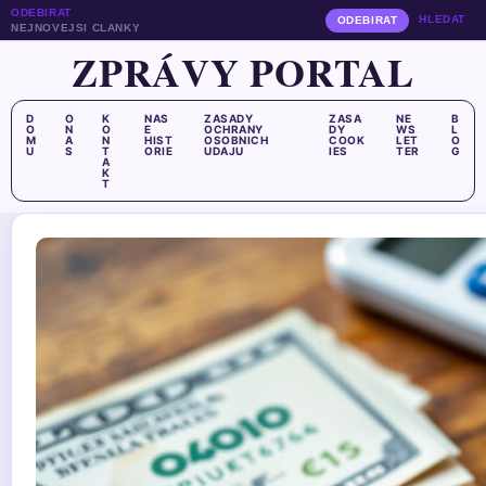
ODEBIRAT
HLEDAT
ODEBIRAT
NEJNOVEJSI CLANKY
ZPRÁVY PORTAL
D
O
K
NAS
ZASADY
ZASA
NE
B
O
N
O
E
OCHRANY
DY
WS
L
M
A
N
HIST
OSOBNICH
COOK
LET
O
U
S
T
ORIE
UDAJU
IES
TER
G
A
K
T