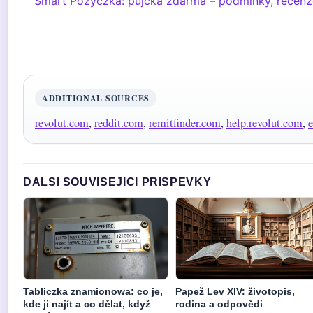
Smart Pożyczka: půjčka zdarma – podmínky, recenze
ADDITIONAL SOURCES
revolut.com
,
reddit.com
,
remitfinder.com
,
help.revolut.com
,
e
DALSI SOUVISEJICI PRISPEVKY
Tabliczka znamionowa: co je,
Papež Lev XIV: životopis,
kde ji najít a co dělat, když
rodina a odpovědi