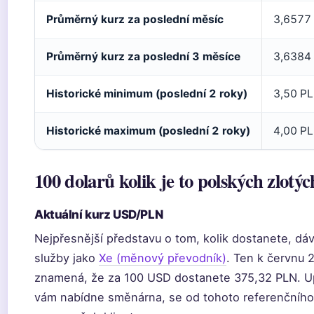
Průměrný kurz za poslední měsíc
3,6577
Průměrný kurz za poslední 3 měsíce
3,6384
Historické minimum (poslední 2 roky)
3,50 PL
Historické maximum (poslední 2 roky)
4,00 PL
100 dolarů kolik je to polských zlotý
Aktuální kurz USD/PLN
Nejpřesnější představu o tom, kolik dostanete, dává
služby jako
Xe (měnový převodník)
. Ten k červnu 
znamená, že za 100 USD dostanete 375,32 PLN. Up
vám nabídne směnárna, se od tohoto referenčního k