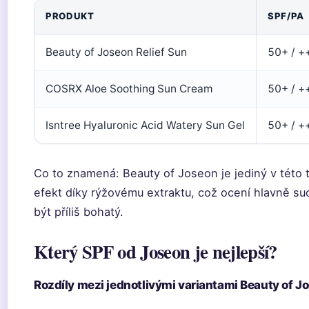
PRODUKT
SPF/PA
Beauty of Joseon Relief Sun
50+ / +
COSRX Aloe Soothing Sun Cream
50+ / +
Isntree Hyaluronic Acid Watery Sun Gel
50+ / +
Co to znamená: Beauty of Joseon je jediný v této tr
efekt díky rýžovému extraktu, což ocení hlavně su
být příliš bohatý.
Který SPF od Joseon je nejlepší?
Rozdíly mezi jednotlivými variantami Beauty of J