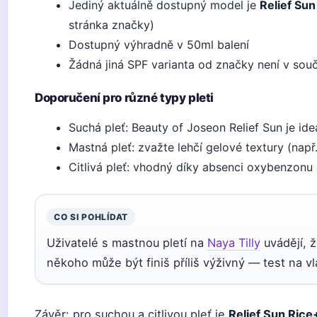
Jediný aktuálně dostupný model je
Relief Su
stránka značky)
Dostupný výhradně v 50ml balení
Žádná jiná SPF varianta od značky není v souč
Doporučení pro různé typy pleti
Suchá pleť: Beauty of Joseon Relief Sun je ide
Mastná pleť: zvažte lehčí gelové textury (např.
Citlivá pleť: vhodný díky absenci oxybenzonu
CO SI POHLÍDAT
Uživatelé s mastnou pletí na
Naya Tilly
uvádějí, 
někoho může být finiš příliš výživný — test na vla
Závěr: pro suchou a citlivou pleť je
Relief Sun Rice