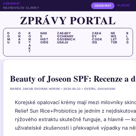
ODEBIRAT
HLEDAT
ODEBIRAT
NEJNOVEJSI CLANKY
ZPRÁVY PORTAL
D
O
K
NAS
ZASADY
ZASA
NE
B
O
N
O
E
OCHRANY
DY
WS
L
M
A
N
HIST
OSOBNICH
COOK
LET
O
U
S
T
ORIE
UDAJU
IES
TER
G
A
K
T
Beauty of Joseon SPF: Recenze a 
MAREK JAKUB DVORAK HORAK • 2026-06-21 • OVERIL JAN NOVAK
Korejské opalovací krémy mají mezi milovníky ski
Relief Sun Rice+Probiotics je jedním z nejdiskutova
rýžového extraktu skutečně funguje, a hlavně — kd
uživatelské zkušenosti i překvapivé výpadky na něk