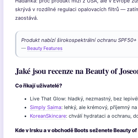
Hádanka: proč produkt mizí z USA, ale v Evropě 
skrývá v rozdílné regulaci opalovacích filtrů — zatí
zaostává.
Produkt nabízí širokospektrální ochranu SPF50
—
Beauty Features
Jaké jsou recenze na Beauty of Jose
Co říkají uživatelé?
Live That Glow: hladký, nezmastný, bez lepivé
Simply Saima
: lehký, ale krémový, příjemný na 
KoreanSkincare
: chválí hydrataci a ochranu, 
Kde v Irsku a v obchodě Boots seženete Beauty o