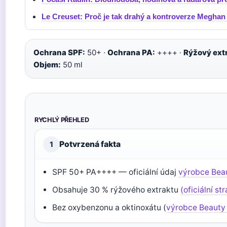
Le Creuset: Proč je tak drahý a kontroverze Meghan
Ochrana SPF:
50+ ·
Ochrana PA:
++++ ·
Rýžový extr
Objem:
50 ml
RYCHLÝ PŘEHLED
Potvrzená fakta
1
SPF 50+ PA++++ — oficiální údaj
výrobce Bea
Obsahuje 30 % rýžového extraktu
(oficiální s
Bez oxybenzonu a oktinoxátu (
výrobce Beauty