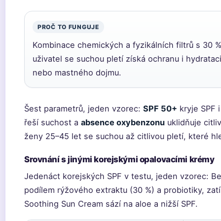
PROČ TO FUNGUJE
Kombinace chemických a fyzikálních filtrů s 30
uživatel se suchou pletí získá ochranu i hydrata
nebo mastného dojmu.
Šest parametrů, jeden vzorec:
SPF 50+
kryje SPF 
řeší suchost a
absence oxybenzonu
uklidňuje citli
ženy 25–45 let se suchou až citlivou pletí, které 
Srovnání s jinými korejskými opalovacími krémy
Jedenáct korejských SPF v testu, jeden vzorec: B
podílem rýžového extraktu (30 %) a probiotiky, z
Soothing Sun Cream sází na aloe a nižší SPF.