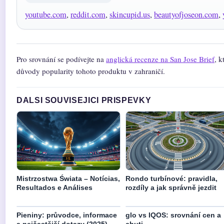
youtube.com
,
reddit.com
,
skincupid.us
,
beautyofjoseon.com
,
Pro srovnání se podívejte na
anglická recenze na San Jose Brief
, k
důvody popularity tohoto produktu v zahraničí.
DALSI SOUVISEJICI PRISPEVKY
Mistrzostwa Świata – Notícias,
Rondo turbínové: pravidla,
Resultados e Análises
rozdíly a jak správně jezdit
Pieniny: průvodce, informace
glo vs IQOS: srovnání cen a