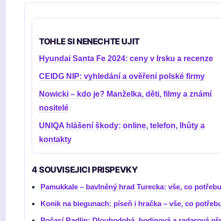
TOHLE SI NENECHTE UJIT
Hyundai Santa Fe 2024: ceny v Irsku a recenze
CEIDG NIP: vyhledání a ověření polské firmy
Nowicki – kdo je? Manželka, děti, filmy a známí
nositelé
UNIQA hlášení škody: online, telefon, lhůty a
kontakty
4 SOUVISEJICI PRISPEVKY
Pamukkale – bavlněný hrad Turecka: vše, co potřebu
Konik na biegunach: píseň i hračka – vše, co potřebu
Počasí Radlin: Dlouhodobá, hodinová a radarová p