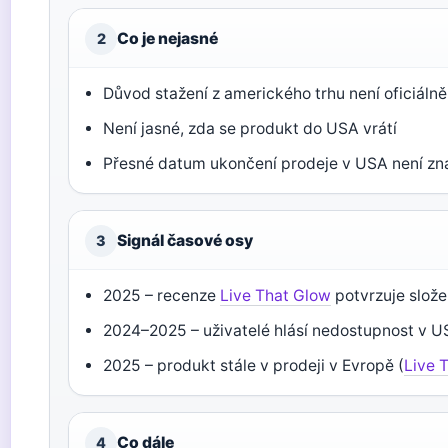
Co je nejasné
2
Důvod stažení z amerického trhu není oficiáln
Není jasné, zda se produkt do USA vrátí
Přesné datum ukončení prodeje v USA není z
Signál časové osy
3
2025 – recenze
Live That Glow
potvrzuje slože
2024–2025 – uživatelé hlásí nedostupnost v U
2025 – produkt stále v prodeji v Evropě (
Live 
Co dále
4