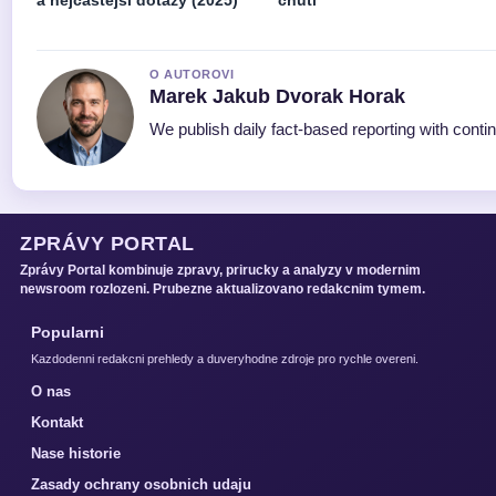
a nejčastější dotazy (2025)
chuti
O AUTOROVI
Marek Jakub Dvorak Horak
We publish daily fact-based reporting with contin
ZPRÁVY PORTAL
Zprávy Portal kombinuje zpravy, prirucky a analyzy v modernim
newsroom rozlozeni. Prubezne aktualizovano redakcnim tymem.
Popularni
Kazdodenni redakcni prehledy a duveryhodne zdroje pro rychle overeni.
O nas
Kontakt
Nase historie
Zasady ochrany osobnich udaju