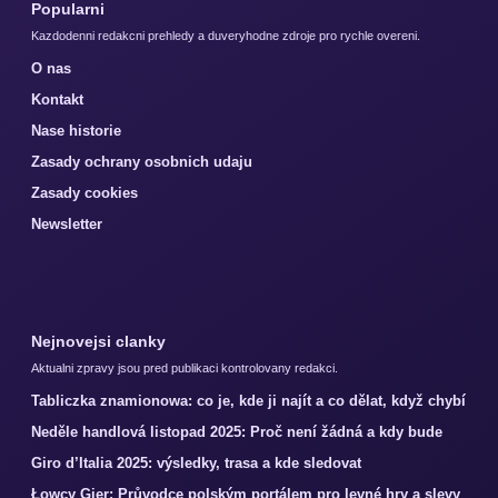
Popularni
Kazdodenni redakcni prehledy a duveryhodne zdroje pro rychle overeni.
O nas
Kontakt
Nase historie
Zasady ochrany osobnich udaju
Zasady cookies
Newsletter
Nejnovejsi clanky
Aktualni zpravy jsou pred publikaci kontrolovany redakci.
Tabliczka znamionowa: co je, kde ji najít a co dělat, když chybí
Neděle handlová listopad 2025: Proč není žádná a kdy bude
Giro d’Italia 2025: výsledky, trasa a kde sledovat
Łowcy Gier: Průvodce polským portálem pro levné hry a slevy