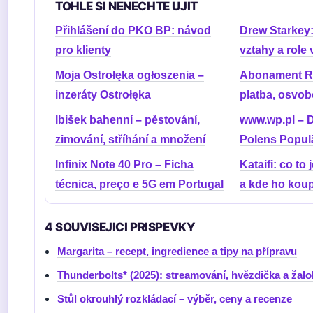
TOHLE SI NENECHTE UJIT
Přihlášení do PKO BP: návod
Drew Starkey:
pro klienty
vztahy a role
Moja Ostrołęka ogłoszenia –
Abonament RT
inzeráty Ostrołęka
platba, osvob
Ibišek bahenní – pěstování,
www.wp.pl – D
zimování, stříhání a množení
Polens Populä
Infinix Note 40 Pro – Ficha
Kataifi: co to 
técnica, preço e 5G em Portugal
a kde ho koupi
4 SOUVISEJICI PRISPEVKY
Margarita – recept, ingredience a tipy na přípravu
Thunderbolts* (2025): streamování, hvězdička a žal
Stůl okrouhlý rozkládací – výběr, ceny a recenze