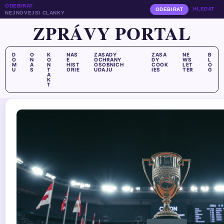
ODEBIRAT
HLEDAT
ODEBIRAT
NEJNOVEJSI CLANKY
ZPRÁVY PORTAL
D
O
K
NAS
ZASADY
ZASA
NE
B
O
N
O
E
OCHRANY
DY
WS
L
M
A
N
HIST
OSOBNICH
COOK
LET
O
U
S
T
ORIE
UDAJU
IES
TER
G
A
K
T