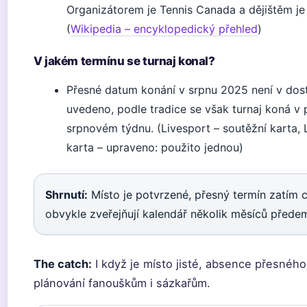
Organizátorem je Tennis Canada a dějištěm j
(
Wikipedia – encyklopedický přehled
)
V jakém termínu se turnaj konal?
Přesné datum konání v srpnu 2025 není v dos
uvedeno, podle tradice se však turnaj koná 
srpnovém týdnu. (Livesport – soutěžní karta, 
karta – upraveno: použito jednou)
Shrnutí:
Místo je potvrzené, přesný termín zatím c
obvykle zveřejňují kalendář několik měsíců přede
The catch:
I když je místo jisté, absence přesného
plánování fanouškům i sázkařům.