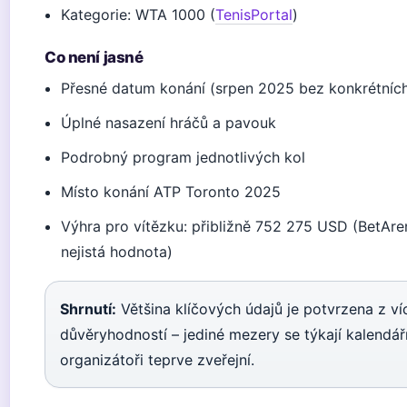
Kategorie: WTA 1000 (
TenisPortal
)
Co není jasné
Přesné datum konání (srpen 2025 bez konkrétníc
Úplné nasazení hráčů a pavouk
Podrobný program jednotlivých kol
Místo konání ATP Toronto 2025
Výhra pro vítězku: přibližně 752 275 USD (BetAre
nejistá hodnota)
Shrnutí:
Většina klíčových údajů je potvrzena z ví
důvěryhodností – jediné mezery se týkají kalendářn
organizátoři teprve zveřejní.