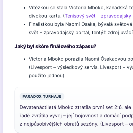
Vítězkou se stala Victoria Mboko, kanadská te
divokou kartu. (
Tenisový svět – zpravodajský 
Finalistkou byla Naomi Osaka, bývalá světová 
svět – zpravodajský portál, tentýž zdroj uvád
Jaký byl skóre finálového zápasu?
Victoria Mboko porazila Naomi Ósakaovou po 
(Livesport – výsledkový servis, Livesport – vý
použito jednou)
PARADOX TURNAJE
Devatenáctiletá Mboko ztratila první set 2:6, al
řadě zvrátila vývoj – její bojovnost a domácí pod
z nejpůsobivějších obratů sezóny. (Livesport – o