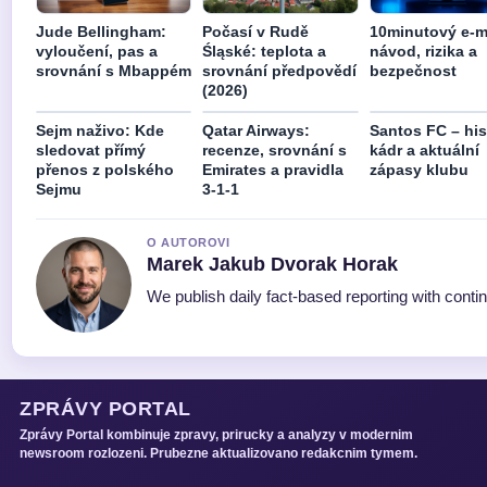
Jude Bellingham:
Počasí v Rudě
10minutový e-ma
vyloučení, pas a
Śląské: teplota a
návod, rizika a
srovnání s Mbappém
srovnání předpovědí
bezpečnost
(2026)
Sejm naživo: Kde
Qatar Airways:
Santos FC – his
sledovat přímý
recenze, srovnání s
kádr a aktuální
přenos z polského
Emirates a pravidla
zápasy klubu
Sejmu
3-1-1
O AUTOROVI
Marek Jakub Dvorak Horak
We publish daily fact-based reporting with contin
ZPRÁVY PORTAL
Zprávy Portal kombinuje zpravy, prirucky a analyzy v modernim
newsroom rozlozeni. Prubezne aktualizovano redakcnim tymem.