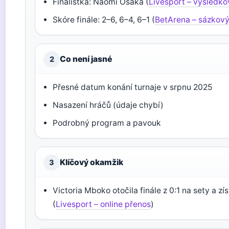
Finalistka: Naomi Osaka (
Livesport – výsledko
Skóre finále: 2–6, 6–4, 6–1 (
BetArena – sázkový
Co není jasné
2
Přesné datum konání turnaje v srpnu 2025
Nasazení hráčů (údaje chybí)
Podrobný program a pavouk
Klíčový okamžik
3
Victoria Mboko otočila finále z 0:1 na sety a zís
(
Livesport – online přenos
)