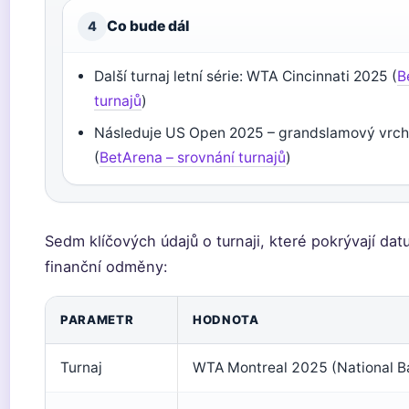
Co bude dál
4
Další turnaj letní série: WTA Cincinnati 2025 (
B
turnajů
)
Následuje US Open 2025 – grandslamový vrch
(
BetArena – srovnání turnajů
)
Sedm klíčových údajů o turnaji, které pokrývají datu
finanční odměny:
PARAMETR
HODNOTA
Turnaj
WTA Montreal 2025 (National B