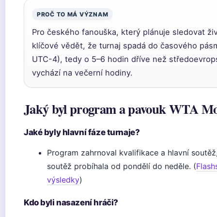
PROČ TO MÁ VÝZNAM
Pro českého fanouška, který plánuje sledovat ži
klíčové vědět, že turnaj spadá do časového pás
UTC-4), tedy o 5–6 hodin dříve než středoevrops
vychází na večerní hodiny.
Jaký byl program a pavouk WTA Mo
Jaké byly hlavní fáze turnaje?
Program zahrnoval kvalifikace a hlavní soutěž
soutěž probíhala od pondělí do neděle. (
Flash
výsledky
)
Kdo byli nasazení hráči?