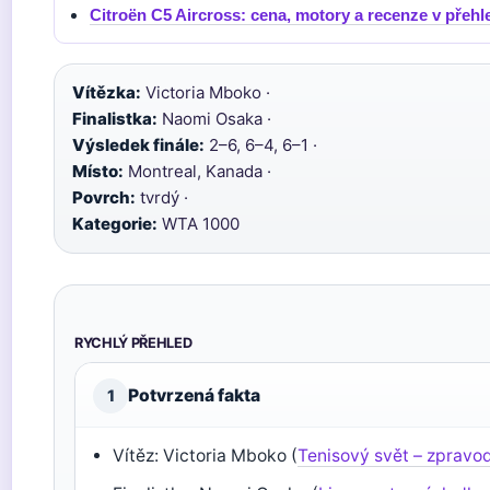
Citroën C5 Aircross: cena, motory a recenze v přehl
Vítězka:
Victoria Mboko ·
Finalistka:
Naomi Osaka ·
Výsledek finále:
2–6, 6–4, 6–1 ·
Místo:
Montreal, Kanada ·
Povrch:
tvrdý ·
Kategorie:
WTA 1000
RYCHLÝ PŘEHLED
Potvrzená fakta
1
Vítěz: Victoria Mboko (
Tenisový svět – zpravod