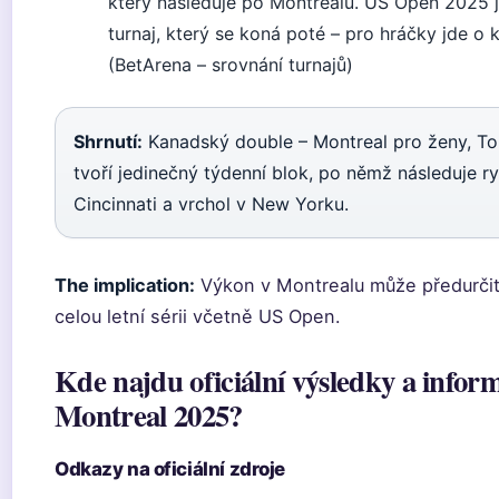
který následuje po Montrealu. US Open 2025 
turnaj, který se koná poté – pro hráčky jde o 
(BetArena – srovnání turnajů)
Shrnutí:
Kanadský double – Montreal pro ženy, To
tvoří jedinečný týdenní blok, po němž následuje r
Cincinnati a vrchol v New Yorku.
The implication:
Výkon v Montrealu může předurčit
celou letní sérii včetně US Open.
Kde najdu oficiální výsledky a info
Montreal 2025?
Odkazy na oficiální zdroje