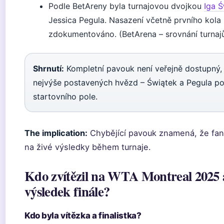
Podle BetAreny byla turnajovou dvojkou
Iga Ś
Jessica Pegula. Nasazení včetně prvního kola
zdokumentováno. (BetArena – srovnání turnaj
Shrnutí:
Kompletní pavouk není veřejně dostupný,
nejvýše postavených hvězd – Świątek a Pegula pot
startovního pole.
The implication:
Chybějící pavouk znamená, že fan
na živé výsledky během turnaje.
Kdo zvítězil na WTA Montreal 2025 a
výsledek finále?
Kdo byla vítězka a finalistka?