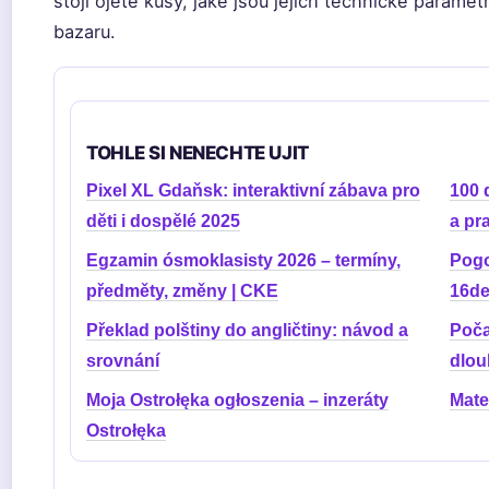
stojí ojeté kusy, jaké jsou jejich technické paramet
bazaru.
TOHLE SI NENECHTE UJIT
Pixel XL Gdaňsk: interaktivní zábava pro
100 
děti i dospělé 2025
a pr
Egzamin ósmoklasisty 2026 – termíny,
Pogo
předměty, změny | CKE
16de
Překlad polštiny do angličtiny: návod a
Poča
srovnání
dlou
Moja Ostrołęka ogłoszenia – inzeráty
Mate
Ostrołęka