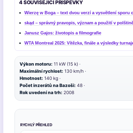
4 SOUVISEJICI PRISPEVKY
Wierzę w Boga – text dvou verzí a vysvětlení sporu o
skąd – správný pravopis, význam a použití v polštin
Janusz Gajos: životopis a filmografie
WTA Montreal 2025: Vítězka, finále a výsledky turnaj
Výkon motoru:
11 kW (15 k) ·
Maximální rychlost:
130 km/h ·
Hmotnost:
140 kg ·
Počet inzerátů na Bazoši:
48 ·
Rok uvedení na trh:
2008
RYCHLÝ PŘEHLED