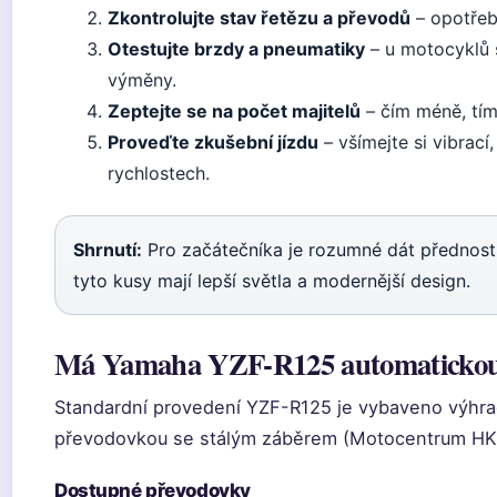
Zkontrolujte stav řetězu a převodů
– opotřeb
Otestujte brzdy a pneumatiky
– u motocyklů s
výměny.
Zeptejte se na počet majitelů
– čím méně, tím
Proveďte zkušební jízdu
– všímejte si vibrací
rychlostech.
Shrnutí:
Pro začátečníka je rozumné dát přednost
tyto kusy mají lepší světla a modernější design.
Má Yamaha YZF-R125 automatickou
Standardní provedení YZF-R125 je vybaveno výhra
převodovkou se stálým záběrem (Motocentrum HK).
Dostupné převodovky