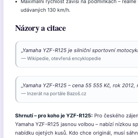
Maximální rychlost závisí na podmínkách – reálné 
udávaných 130 km/h.
Názory a citace
„Yamaha YZF-R125 je silniční sportovní motocyk
— Wikipedie, otevřená encyklopedie
„Yamaha YZF-R125 – cena 55 555 Kč, rok 2012, 
— Inzerát na portále Bazoš.cz
Shrnutí – pro koho je YZF-R125:
Pro českého zájem
Yamaha YZF-R125 jasnou volbou – nabízí nízkou spo
nabídku ojetých kusů. Kdo chce originál, musí sáhn