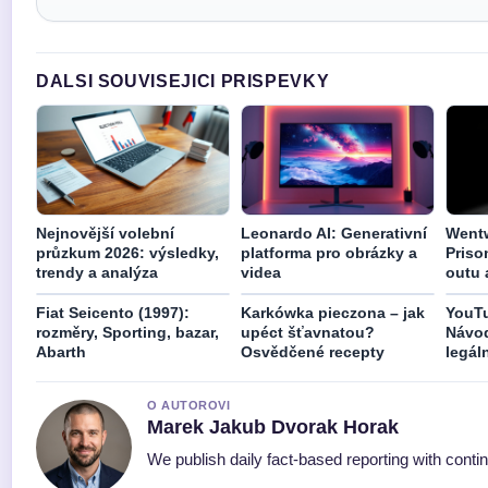
DALSI SOUVISEJICI PRISPEVKY
Nejnovější volební
Leonardo AI: Generativní
Wentw
průzkum 2026: výsledky,
platforma pro obrázky a
Priso
trendy a analýza
videa
outu 
Fiat Seicento (1997):
Karkówka pieczona – jak
YouT
rozměry, Sporting, bazar,
upéct šťavnatou?
Návod
Abarth
Osvědčené recepty
legál
O AUTOROVI
Marek Jakub Dvorak Horak
We publish daily fact-based reporting with contin