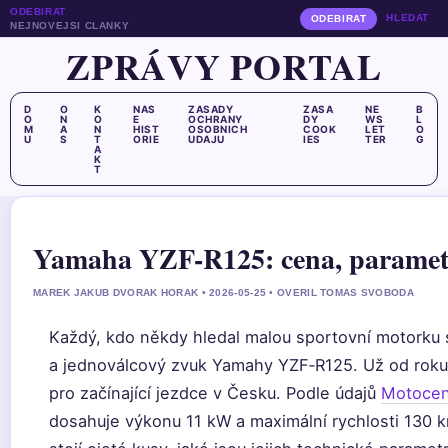
ODEBIRAT
HLEDAT
ODEBIRAT
NEJNOVEJSI CLANKY
ZPRÁVY PORTAL
D
O
K
NAS
ZASADY
ZASA
NE
B
O
N
O
E
OCHRANY
DY
WS
L
M
A
N
HIST
OSOBNICH
COOK
LET
O
U
S
T
ORIE
UDAJU
IES
TER
G
A
K
T
Yamaha YZF-R125: cena, paramet
MAREK JAKUB DVORAK HORAK • 2026-05-25 • OVERIL TOMAS SVOBODA
Každý, kdo někdy hledal malou sportovní motorku 
a jednoválcový zvuk Yamahy YZF‑R125. Už od roku 
pro začínající jezdce v Česku. Podle údajů
Motocen
dosahuje výkonu 11 kW a maximální rychlosti 130 km