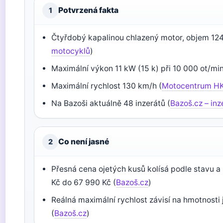
Potvrzená fakta
1
Čtyřdobý kapalinou chlazený motor, objem 124
motocyklů
)
Maximální výkon 11 kW (15 k) při 10 000 ot/min
Maximální rychlost 130 km/h (
Motocentrum H
Na Bazoši aktuálně 48 inzerátů (
Bazoš.cz – inz
Co není jasné
2
Přesná cena ojetých kusů kolísá podle stavu a
Kč do 67 990 Kč (
Bazoš.cz
)
Reálná maximální rychlost závisí na hmotnosti
(
Bazoš.cz
)