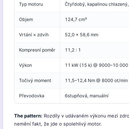
Typ motoru
Čtyřdobý, kapalinou chlazený,
Objem
124,7 cm³
Vrtání × zdvih
52,0 × 58,6 mm
Kompresní poměr
11,2 : 1
Výkon
11 kW (15 k) @ 9000–10 000 
Točivý moment
11,5–12,4 Nm @ 8000 ot/min
Převodovka
6stupňová, manuální
The pattern:
Rozdíly v udávaném výkonu mezi zdroj
nemění fakt, že jde o spolehlivý motor.