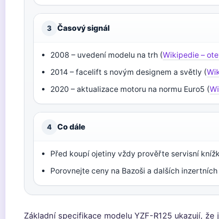
Časový signál
3
2008 – uvedení modelu na trh (
Wikipedie – ot
2014 – facelift s novým designem a světly (
Wi
2020 – aktualizace motoru na normu Euro5 (
Wi
Co dále
4
Před koupí ojetiny vždy prověřte servisní kníž
Porovnejte ceny na Bazoši a dalších inzertních
Základní specifikace modelu YZF-R125 ukazují, že j