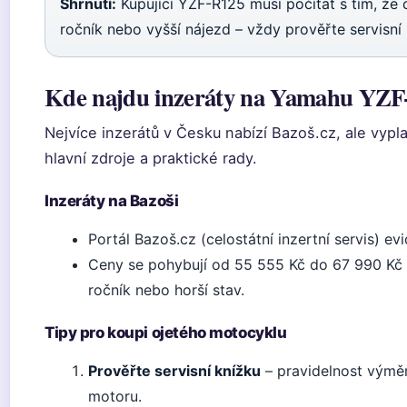
Shrnutí:
Kupující YZF-R125 musí počítat s tím, že
ročník nebo vyšší nájezd – vždy prověřte servisní 
Kde najdu inzeráty na Yamahu YZF
Nejvíce inzerátů v Česku nabízí Bazoš.cz, ale vyplat
hlavní zdroje a praktické rady.
Inzeráty na Bazoši
Portál Bazoš.cz (celostátní inzertní servis) e
Ceny se pohybují od 55 555 Kč do 67 990 Kč 
ročník nebo horší stav.
Tipy pro koupi ojetého motocyklu
Prověřte servisní knížku
– pravidelnost výměn 
motoru.