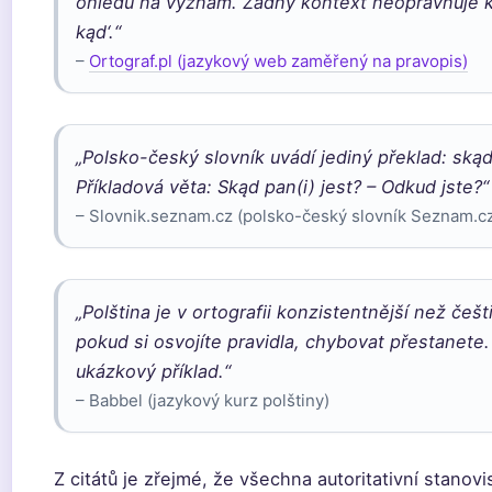
ohledu na význam. Žádný kontext neopravňuje k
kąd‘.“
–
Ortograf.pl (jazykový web zaměřený na pravopis)
„Polsko-český slovník uvádí jediný překlad:
ską
Příkladová věta:
Skąd pan(i) jest?
– Odkud jste?“
– Slovnik.seznam.cz (polsko-český slovník Seznam.c
„Polština je v ortografii konzistentnější než češt
pokud si osvojíte pravidla, chybovat přestanete.
ukázkový příklad.“
– Babbel (jazykový kurz polštiny)
Z citátů je zřejmé, že všechna autoritativní stanovi