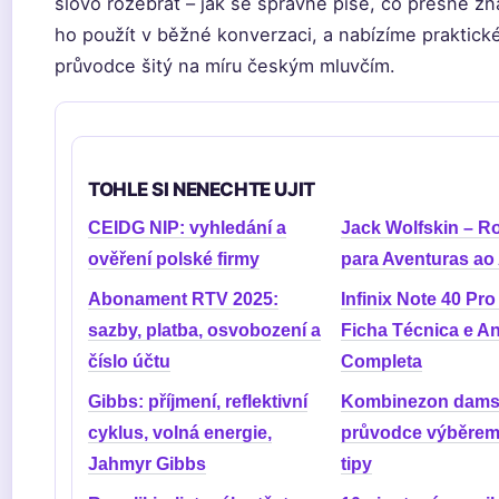
slovo rozebrat – jak se správně píše, co přesně z
ho použít v běžné konverzaci, a nabízíme praktick
průvodce šitý na míru českým mluvčím.
TOHLE SI NENECHTE UJIT
CEIDG NIP: vyhledání a
Jack Wolfskin – R
ověření polské firmy
para Aventuras ao 
Abonament RTV 2025:
Infinix Note 40 Pro
sazby, platba, osvobození a
Ficha Técnica e An
číslo účtu
Completa
Gibbs: příjmení, reflektivní
Kombinezon dams
cyklus, volná energie,
průvodce výběrem,
Jahmyr Gibbs
tipy