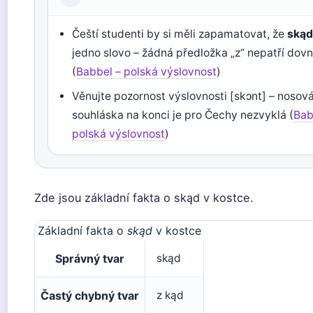
Čeští studenti by si měli zapamatovat, že
ską
jedno slovo – žádná předložka „z“ nepatří dovn
(
Babbel – polská výslovnost
)
Věnujte pozornost výslovnosti [skɔnt] – nosov
souhláska na konci je pro Čechy nezvyklá (
Bab
polská výslovnost
)
Zde jsou základní fakta o skąd v kostce.
Základní fakta o
skąd
v kostce
Správný tvar
skąd
Častý chybný tvar
z kąd