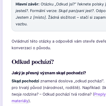
Hlavní závěr:
Otázku „Odkud jsi?“ řeknete polsky
jesteś?
. Formální verze:
Skąd pan/pani jest?
. Odpo
Jestem z [místo]
. Žádná složitost – stačí si zapa
vazbu.
Ovládnutí této otázky a odpovědi vám otevře dveře
konverzaci o původu.
Odkud pochází?
Jaký je přesný význam skąd pochodzi?
Skąd pochodzi
znamená doslova „odkud pochází“. 
pro trvalý původ (národnost, rodiště). Například:
S
twoja rodzina?
– Odkud pochází tvá rodina? (
Preply
materiály
).