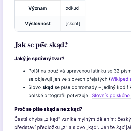
Význam
odkud
Výslovnost
[skɔnt]
Jak se píše skąd?
Jaký je správný tvar?
Polština používá upravenou latinku se 32 pís
se objevují jen ve slovech přejatých (
Wikipedia
Slovo
skąd
se píše dohromady – jediný kodifi
polské ortografii potvrzuje i
Slovník polskéh
Proč se píše skąd a ne z kąd?
Častá chyba „z kąd“ vzniká mylným dělením: český 
představí předložku „z“ a slovo „kąd“. Jenže
kąd
ja