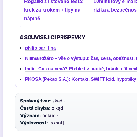
Rogaliki z listového těsta:
10minutový e-mail
krok za krokem + tipy na
rizika a bezpečnos
náplně
4 SOUVISEJICI PRISPEVKY
philip bari tina
Kilimandžáro – vše o výstupu: čas, cena, obtížnost,
Indie: Co znamená? Přehled v hudbě, hrách a filmec
PKOSA (Pekao S.A.): Kontakt, SWIFT kód, hypotéky 
Správný tvar:
skąd ·
Častá chyba:
z kąd ·
Význam:
odkud ·
Výslovnost:
[skɔnt]