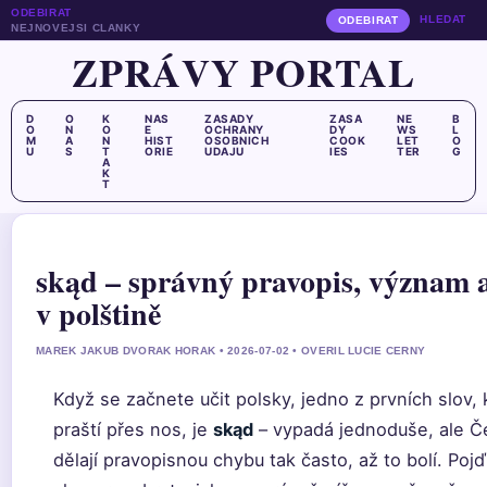
ODEBIRAT
HLEDAT
ODEBIRAT
NEJNOVEJSI CLANKY
ZPRÁVY PORTAL
D
O
K
NAS
ZASADY
ZASA
NE
B
O
N
O
E
OCHRANY
DY
WS
L
M
A
N
HIST
OSOBNICH
COOK
LET
O
U
S
T
ORIE
UDAJU
IES
TER
G
A
K
T
skąd – správný pravopis, význam a
v polštině
MAREK JAKUB DVORAK HORAK • 2026-07-02 • OVERIL LUCIE CERNY
Když se začnete učit polsky, jedno z prvních slov, 
praští přes nos, je
skąd
– vypadá jednoduše, ale Č
dělají pravopisnou chybu tak často, až to bolí. Poj