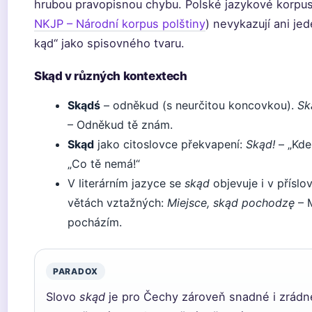
hrubou pravopisnou chybu. Polské jazykové korpus
NKJP – Národní korpus polštiny
) nevykazují ani je
kąd“ jako spisovného tvaru.
Skąd v různých kontextech
Skądś
– odněkud (s neurčitou koncovkou).
Sk
– Odněkud tě znám.
Skąd
jako citoslovce překvapení:
Skąd!
– „Kde
„Co tě nemá!“
V literárním jazyce se
skąd
objevuje i v přísl
větách vztažných:
Miejsce, skąd pochodzę
– 
pocházím.
PARADOX
Slovo
skąd
je pro Čechy zároveň snadné i zrádn