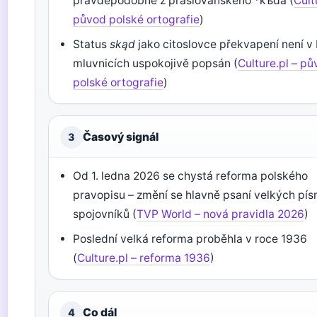
pravděpodobně z praslovanského *kъda (
Cult
původ polské ortografie
)
Status
skąd
jako citoslovce překvapení není v
mluvnicích uspokojivě popsán (
Culture.pl – p
polské ortografie
)
Časový signál
3
Od 1. ledna 2026 se chystá reforma polského
pravopisu – změní se hlavně psaní velkých pí
spojovníků (
TVP World – nová pravidla 2026
)
Poslední velká reforma proběhla v roce 1936
(
Culture.pl – reforma 1936
)
Co dál
4