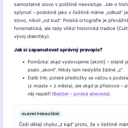
samostatné slovo v polštině neexistuje. Jde o hist
splynutí – podobně jako v češtině máme „odkud“ j
slovo, nikoli „od kud“. Polská ortografie je převážn
fonematická, ale tady vítězí historická tradice (Cult
vývoj diakritiky).
Jak si zapamatovat správný pravopis?
Pomůcka:
skąd
vyslovujeme [skɔnt] – stejně j
psalo „skont“. Nikdy tam neslyšíte žádné „z“.
Další trik: polské předložky se vážou s podst
(
z miasta
= z města), ale
skąd
je příslovce – 
něj nepatří (
Babbel – polská abeceda
).
HLAVNÍ PONAUČENÍ
Češi dělají chybu „z kąd“ proto, že v češtině má