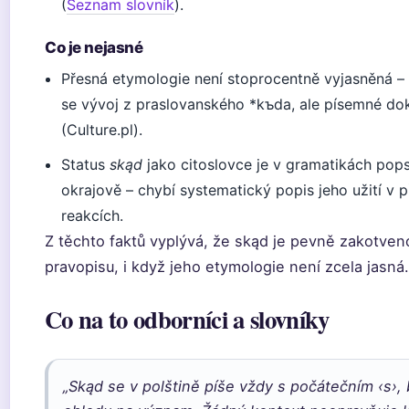
(
Seznam slovník
).
Co je nejasné
Přesná etymologie není stoprocentně vyjasněná –
se vývoj z praslovanského *kъda, ale písemné do
(Culture.pl).
Status
skąd
jako citoslovce je v gramatikách pop
okrajově – chybí systematický popis jeho užití v 
reakcích.
Z těchto faktů vyplývá, že skąd je pevně zakotve
pravopisu, i když jeho etymologie není zcela jasná.
Co na to odborníci a slovníky
„Skąd se v polštině píše vždy s počátečním ‹s›,