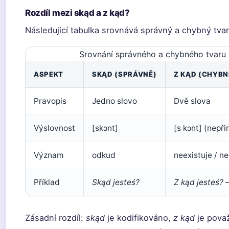
Rozdíl mezi skąd a z kąd?
Následující tabulka srovnává správný a chybný tvar
Srovnání správného a chybného tvaru
ASPEKT
SKĄD (SPRÁVNĚ)
Z KĄD (CHYBN
Pravopis
Jedno slovo
Dvě slova
Výslovnost
[skɔnt]
[s kɔnt] (nepři
Význam
odkud
neexistuje / n
Příklad
Skąd jesteś?
Z kąd jesteś?
–
Zásadní rozdíl:
skąd
je kodifikováno,
z kąd
je pova