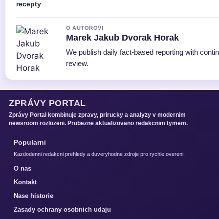
recepty
O AUTOROVI
Marek Jakub Dvorak Horak
We publish daily fact-based reporting with contin
review.
ZPRÁVY PORTAL
Zprávy Portal kombinuje zpravy, prirucky a analyzy v modernim
newsroom rozlozeni. Prubezne aktualizovano redakcnim tymem.
Popularni
Kazdodenni redakcni prehledy a duveryhodne zdroje pro rychle overeni.
O nas
Kontakt
Nase historie
Zasady ochrany osobnich udaju