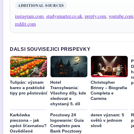
ADDITIONAL SOURCES
instagram.com
,
studysmarter.co.uk
,
preply.com
,
youtube.com
reddit.com
DALSI SOUVISEJICI PRISPEVKY
P
D
h
r
Tulipán: význam
Hotel
Christopher
p
barev a praktické
Transylwania:
Briney – Biografia
tipy pro pěstování
Všechny díly, kde
Completa e
sledovat a
Carreira
chystaný 5. díl
Karkówka
Pocztowy 24
deren význam: 5
R
pieczona – jak
logowanie: Guia
světů v jednom
p
upéct šťavnatou?
Completo para
slově
j
Osvědčené
Bank Pocztowy