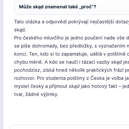
Může skąd znamenat také „proč“?
Tato otázka a odpovědi pokrývají nejčastější dotaz
skąd.
Pro českého mluvčího je jedno poučení nade vše d
se píše dohromady, bez předložky, s vyznačením 
konci. Ten, kdo si to zapamatuje, udělá v polštině 
chybu méně. A kdo se naučí i tázací vazby
skąd je
pochodzisz
, získá hned několik praktických frází p
rozhovor. Pro studenta polštiny z Česka je volba ja
myslet česky a přijmout
skąd
jako hotový fakt – je
tvar, žádné výjimky.