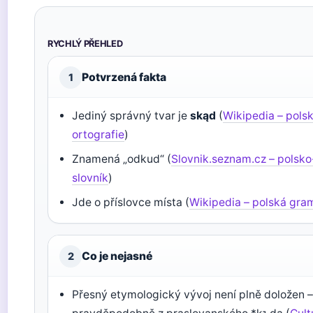
RYCHLÝ PŘEHLED
Potvrzená fakta
1
Jediný správný tvar je
skąd
(
Wikipedia – pols
ortografie
)
Znamená „odkud“ (
Slovnik.seznam.cz – polsk
slovník
)
Jde o příslovce místa (
Wikipedia – polská gra
Co je nejasné
2
Přesný etymologický vývoj není plně doložen 