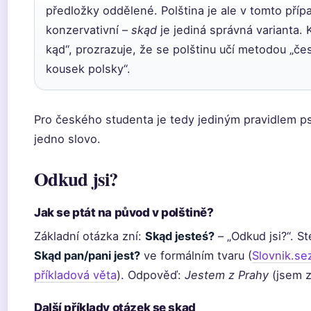
předložky oddělené. Polština je ale v tomto příp
konzervativní –
skąd
je jediná správná varianta. 
kąd“, prozrazuje, že se polštinu učí metodou „če
kousek polsky“.
Pro českého studenta je tedy jediným pravidlem p
jedno slovo.
Odkud jsi?
Jak se ptát na původ v polštině?
Základní otázka zní:
Skąd jesteś?
– „Odkud jsi?“. S
Skąd pan/pani jest?
ve formálním tvaru (
Slovnik.se
příkladová věta
). Odpověď:
Jestem z Prahy
(jsem z
Další příklady otázek se skąd