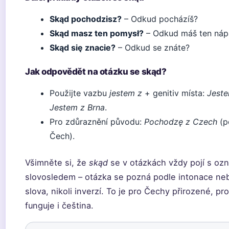
Skąd pochodzisz?
– Odkud pocházíš?
Skąd masz ten pomysł?
– Odkud máš ten náp
Skąd się znacie?
– Odkud se znáte?
Jak odpovědět na otázku se skąd?
Použijte vazbu
jestem z
+ genitiv místa:
Jeste
Jestem z Brna
.
Pro zdůraznění původu:
Pochodzę z Czech
(p
Čech).
Všimněte si, že
skąd
se v otázkách vždy pojí s o
slovosledem – otázka se pozná podle intonace ne
slova, nikoli inverzí. To je pro Čechy přirozené, pr
funguje i čeština.