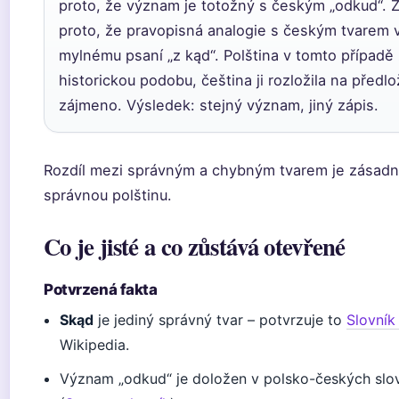
proto, že význam je totožný s českým „odkud“. 
proto, že pravopisná analogie s českým tvarem 
mylnému psaní „z kąd“. Polština v tomto případě 
historickou podobu, čeština ji rozložila na předlo
zájmeno. Výsledek: stejný význam, jiný zápis.
Rozdíl mezi správným a chybným tvarem je zásadn
správnou polštinu.
Co je jisté a co zůstává otevřené
Potvrzená fakta
Skąd
je jediný správný tvar – potvrzuje to
Slovní
Wikipedia.
Význam „odkud“ je doložen v polsko-českých slov