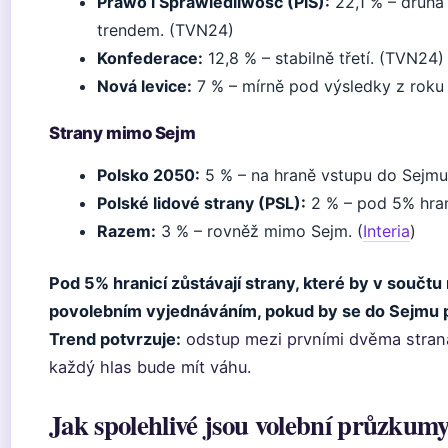
Prawo i Sprawiedliwość (PiS):
22,1 % – druhá 
trendem. (TVN24)
Konfederace:
12,8 % – stabilně třetí. (TVN24)
Nová levice:
7 % – mírně pod výsledky z roku
Strany mimo Sejm
Polsko 2050:
5 % – na hraně vstupu do Sejmu
Polské lidové strany (PSL):
2 % – pod 5% hran
Razem:
3 % – rovněž mimo Sejm. (
Interia
)
Pod 5% hranicí zůstávají strany, které by v součt
povolebním vyjednáváním, pokud by se do Sejmu p
Trend potvrzuje:
odstup mezi prvními dvěma stran
každý hlas bude mít váhu.
Jak spolehlivé jsou volební průzkum