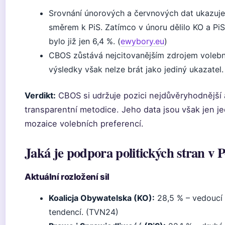
Srovnání únorových a červnových dat ukazuje
směrem k PiS. Zatímco v únoru dělilo KO a PiS
bylo již jen 6,4 %. (
ewybory.eu
)
CBOS zůstává nejcitovanějším zdrojem volební
výsledky však nelze brát jako jediný ukazatel.
Verdikt:
CBOS si udržuje pozici nejdůvěryhodnější 
transparentní metodice. Jeho data jsou však jen j
mozaice volebních preferencí.
Jaká je podpora politických stran v 
Aktuální rozložení sil
Koalicja Obywatelska (KO):
28,5 % – vedoucí sí
tendencí. (TVN24)