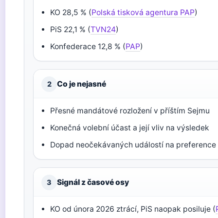
KO 28,5 % (
Polská tisková agentura PAP
)
PiS 22,1 % (
TVN24
)
Konfederace 12,8 % (
PAP
)
Co je nejasné
2
Přesné mandátové rozložení v příštím Sejmu
Konečná volební účast a její vliv na výsledek
Dopad neočekávaných událostí na preference
Signál z časové osy
3
KO od února 2026 ztrácí, PiS naopak posiluje (