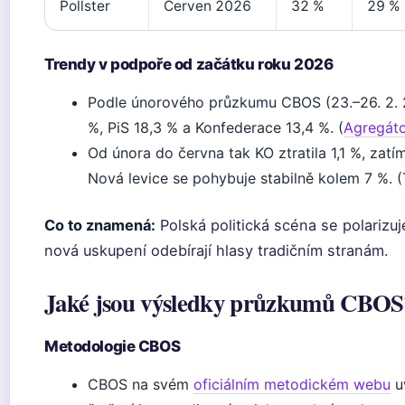
Pollster
Červen 2026
32 %
29 %
Trendy v podpoře od začátku roku 2026
Podle únorového průzkumu CBOS (23.–26. 2. 
%, PiS 18,3 % a Konfederace 13,4 %. (
Agregáto
Od února do června tak KO ztratila 1,1 %, zatí
Nová levice se pohybuje stabilně kolem 7 %.
Co to znamená:
Polská politická scéna se polarizuj
nová uskupení odebírají hlasy tradičním stranám.
Jaké jsou výsledky průzkumů CBOS
Metodologie CBOS
CBOS na svém
oficiálním metodickém webu
uv