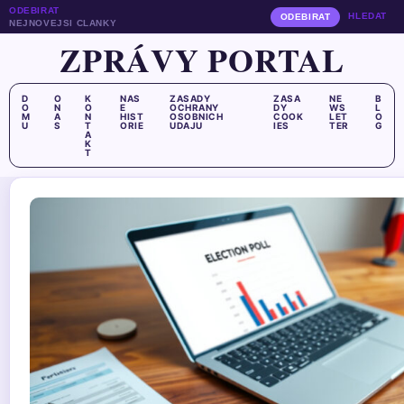
ODEBIRAT
HLEDAT
ODEBIRAT
NEJNOVEJSI CLANKY
ZPRÁVY PORTAL
D
O
K
NAS
ZASADY
ZASA
NE
B
O
N
O
E
OCHRANY
DY
WS
L
M
A
N
HIST
OSOBNICH
COOK
LET
O
U
S
T
ORIE
UDAJU
IES
TER
G
A
K
T