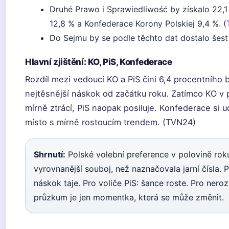
Druhé Prawo i Sprawiedliwość by získalo 22,1 
12,8 % a Konfederace Korony Polskiej 9,4 %. (
Do Sejmu by se podle těchto dat dostalo šest 
Hlavní zjištění: KO, PiS, Konfederace
Rozdíl mezi vedoucí KO a PiS činí 6,4 procentního 
nejtěsnější náskok od začátku roku. Zatímco KO v
mírně ztrácí, PiS naopak posiluje. Konfederace si udr
místo s mírně rostoucím trendem. (TVN24)
Shrnutí:
Polské volební preference v polovině rok
vyrovnanější souboj, než naznačovala jarní čísla. P
náskok taje. Pro voliče PiS: šance roste. Pro ner
průzkum je jen momentka, která se může změnit.