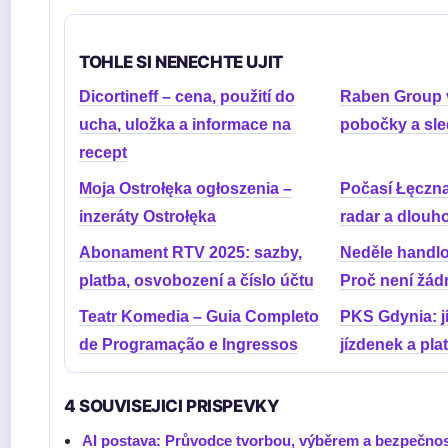
TOHLE SI NENECHTE UJIT
Dicortineff – cena, použití do
Raben Group v
ucha, uložka a informace na
pobočky a sle
recept
Moja Ostrołęka ogłoszenia –
Počasí Łęczn
inzeráty Ostrołęka
radar a dlou
Abonament RTV 2025: sazby,
Neděle handlo
platba, osvobození a číslo účtu
Proč není žád
Teatr Komedia – Guia Completo
PKS Gdynia: jí
de Programação e Ingressos
jízdenek a pla
4 SOUVISEJICI PRISPEVKY
AI postava: Průvodce tvorbou, výběrem a bezpečnost