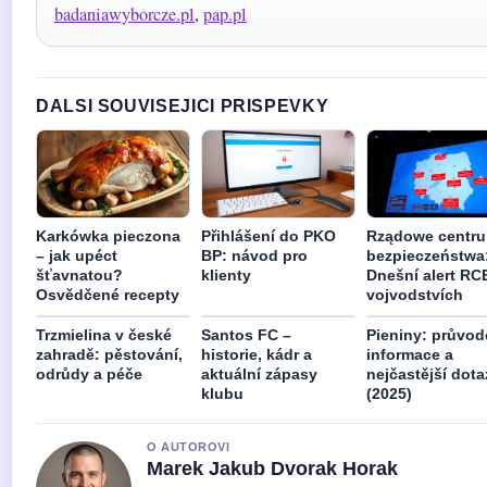
badaniawyborcze.pl
,
pap.pl
DALSI SOUVISEJICI PRISPEVKY
Karkówka pieczona
Přihlášení do PKO
Rządowe centr
– jak upéct
BP: návod pro
bezpieczeństwa
šťavnatou?
klienty
Dnešní alert RC
Osvědčené recepty
vojvodstvích
Trzmielina v české
Santos FC –
Pieniny: průvod
zahradě: pěstování,
historie, kádr a
informace a
odrůdy a péče
aktuální zápasy
nejčastější dota
klubu
(2025)
O AUTOROVI
Marek Jakub Dvorak Horak