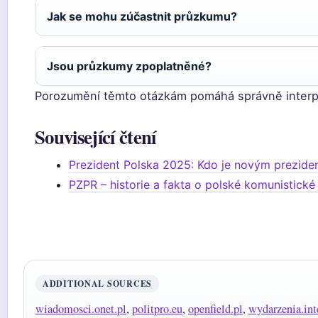
Jak se mohu zúčastnit průzkumu?
Jsou průzkumy zpoplatněné?
Porozumění těmto otázkám pomáhá správně interp
Související čtení
Prezident Polska 2025: Kdo je novým prezide
PZPR – historie a fakta o polské komunistické
ADDITIONAL SOURCES
wiadomosci.onet.pl
,
politpro.eu
,
openfield.pl
,
wydarzenia.inte