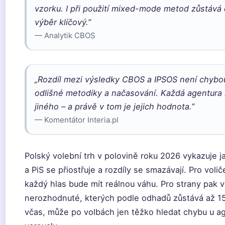
vzorku. I při použití mixed-mode metod zůstává
výběr klíčový.”
— Analytik CBOS
„Rozdíl mezi výsledky CBOS a IPSOS není chybo
odlišné metodiky a načasování. Každá agentura
jiného – a právě v tom je jejich hodnota.”
— Komentátor Interia.pl
Polský volební trh v polovině roku 2026 vykazuje j
a PiS se přiostřuje a rozdíly se smazávají. Pro vol
každý hlas bude mít reálnou váhu. Pro strany pak 
nerozhodnuté, kterých podle odhadů zůstává až 15
včas, může po volbách jen těžko hledat chybu u ag