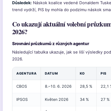
Důsledek:
Náskok koalice vedené Donaldem Tuske
trend vydrží, PiS by mohla do podzimu náskok sma
Co ukazují aktuální volební průzku
2026?
Srovnání průzkumů z různých agentur
Následující tabulka ukazuje, jak se liší výsledky po
2026.
AGENTURA
DATUM
KO
PIS
CBOS
8.–10. 6. 2026
28,5 %
22,1
IPSOS
Květen 2026
34 %
27 %