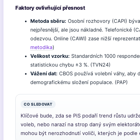
Faktory ovlivňující přesnost
Metoda sběru:
Osobní rozhovory (CAPI) býva
nejpřesnější, ale jsou nákladné. Telefonické (CA
odezvou. Online (CAWI) zase nižší reprezentati
metodika
)
Velikost vzorku:
Standardních 1000 responde
statistickou chybu ±3 %. (TVN24)
Vážení dat:
CBOS používá volební váhy, aby 
demografickému složení populace. (PAP)
CO SLEDOVAT
Klíčové bude, zda se PiS podaří trend růstu udrž
voleb, nebo narazí na strop daný svým elektorát
mohou být nerozhodnutí voliči, kterých je podle