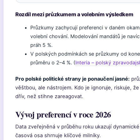
Rozdíl mezi průzkumem a volebním výsledkem
Průzkumy zachycují preferenci v daném okamž
volební chování. Modelování mandátů je navíc 
práh 5 %.
V polských podmínkách se průzkumy od koneč
průměru o 2–4 %. (
Interia – polský zpravodajs
Pro polské politické strany je ponaučení jasné:
prů
věštbou, ale nástrojem. Kdo je ignoruje, riskuje, ž
dřív, než stihne zareagovat.
Vývoj preferencí v roce 2026
Data zveřejněná v průběhu roku ukazují dynamické
časová osa shrnuje klíčové milníky.