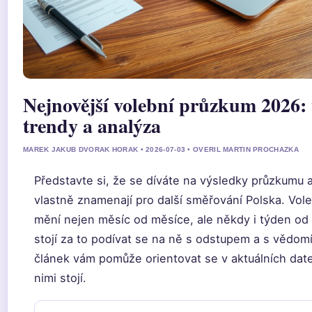
Nejnovější volební průzkum 2026: 
trendy a analýza
MAREK JAKUB DVORAK HORAK • 2026-07-03 • OVERIL MARTIN PROCHAZKA
Představte si, že se díváte na výsledky průzkumu a
vlastně znamenají pro další směřování Polska. Vol
mění nejen měsíc od měsíce, ale někdy i týden od 
stojí za to podívat se na ně s odstupem a s vědomí
článek vám pomůže orientovat se v aktuálních date
nimi stojí.