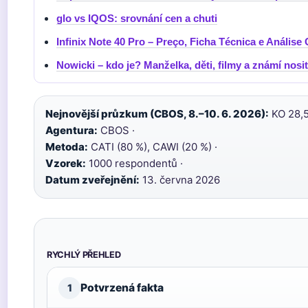
glo vs IQOS: srovnání cen a chuti
Infinix Note 40 Pro – Preço, Ficha Técnica e Análise
Nowicki – kdo je? Manželka, děti, filmy a známí nosit
Nejnovější průzkum (CBOS, 8.–10. 6. 2026):
KO 28,5 
Agentura:
CBOS ·
Metoda:
CATI (80 %), CAWI (20 %) ·
Vzorek:
1000 respondentů ·
Datum zveřejnění:
13. června 2026
RYCHLÝ PŘEHLED
Potvrzená fakta
1