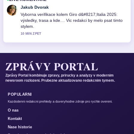
Jakub Dvorak
Vyborna verifikace kolem Giro d&#8217;Italia 2025:
výsledky, trasa a kde.... Vic redakci by melo psat timto
stylem.
10 MIN ZPET
ZPRÁVY PORTAL
Zprávy Portal kombinuje zpravy, prirucky a analyzy v modernim
newsroom rozlozeni. Prubezne aktualizovano redakcnim tymem.
POPULARNI
Kazdodenni redakcni prehledy a duveryhodne zdroje pro rychle overeni.
O nas
Kontakt
Nase historie