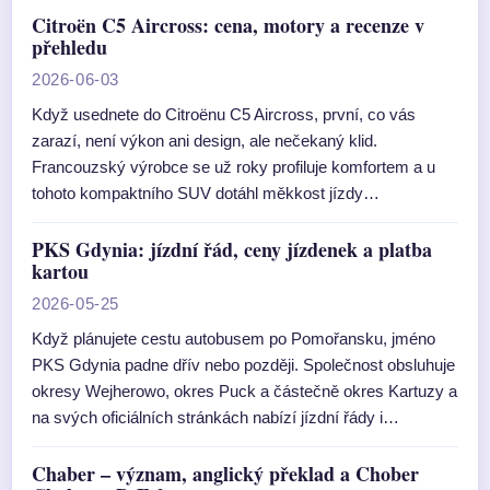
Citroën C5 Aircross: cena, motory a recenze v
přehledu
2026-06-03
Když usednete do Citroënu C5 Aircross, první, co vás
zarazí, není výkon ani design, ale nečekaný klid.
Francouzský výrobce se už roky profiluje komfortem a u
tohoto kompaktního SUV dotáhl měkkost jízdy…
PKS Gdynia: jízdní řád, ceny jízdenek a platba
kartou
2026-05-25
Když plánujete cestu autobusem po Pomořansku, jméno
PKS Gdynia padne dřív nebo později. Společnost obsluhuje
okresy Wejherowo, okres Puck a částečně okres Kartuzy a
na svých oficiálních stránkách nabízí jízdní řády i…
Chaber – význam, anglický překlad a Chober