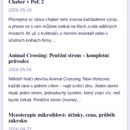
Chaber v PoE 2
2026-05-19
Přiznejme si: slovo chaber není zrovna každodenní výraz,
a přesto se s ním můžete setkat na třech zcela odlišných
místech. Ať už v květináči, v herním inventáři nebo v
účetních knihách firmy…
Animal Crossing: Peněžní strom – kompletní
průvodce
2026-05-03
Někteří hráči otevřou Animal Crossing: New Horizons
každé ráno s jedním cílem – najít svítící díru. Jeden denní
rituál, jeden strom, jednoduchý systém, který vrací víc, než
byste čekali. Peněžní strom (money…
Mezoterapie mikroihlová: účinky, cena, průběh
zákroku
2026-04-22