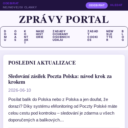
ODEBIRAT
HLEDAT
ODEBIRAT
NEJNOVEJSI CLANKY
ZPRÁVY PORTAL
D
O
K
NASE
ZASADY
ZASAD
NEW
B
O
N
O
HIST
OCHRANY
Y
SLE
L
M
A
NT
ORIE
OSOBNICH
COOKI
TTE
O
U
S
AK
UDAJU
ES
R
G
T
POSLEDNI AKTUALIZACE
Sledování zásilek Poczta Polska: návod krok za
krokem
2026-06-10
Posílat balík do Polska nebo z Polska a jen doufat, že
dorazí? Díky systému eMonitoring od Poczty Polské máte
celou cestu pod kontrolou – sledování je zdarma u všech
doporučených a balíkových…