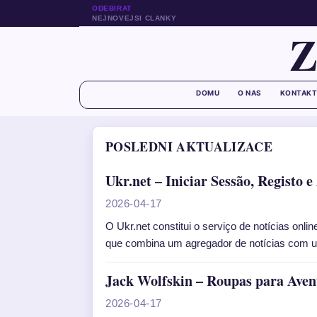
ODEBIRAT
NEJNOVEJSI CLANKY
DOMU
O NAS
KONTAKT
POSLEDNI AKTUALIZACE
Ukr.net – Iniciar Sessão, Registo 
2026-04-17
O Ukr.net constitui o serviço de notícias onl
que combina um agregador de notícias com u
Jack Wolfskin – Roupas para Aven
2026-04-17