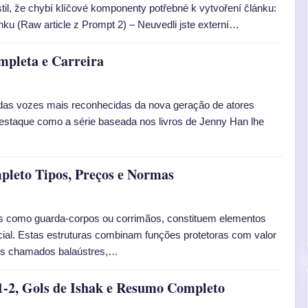
stil, že chybí klíčové komponenty potřebné k vytvoření článku:
ánku (Raw article z Prompt 2) – Neuvedli jste externí…
mpleta e Carreira
das vozes mais reconhecidas da nova geração de atores
estaque como a série baseada nos livros de Jenny Han lhe
pleto Tipos, Preços e Normas
s como guarda-corpos ou corrimãos, constituem elementos
rcial. Estas estruturas combinam funções protetoras com valor
cais chamados balaústres,…
1-2, Gols de Ishak e Resumo Completo