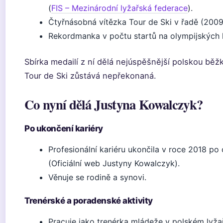
(
FIS – Mezinárodní lyžařská federace
).
Čtyřnásobná vítězka Tour de Ski v řadě (200
Rekordmanka v počtu startů na olympijských h
Sbírka medailí z ní dělá nejúspěšnější polskou běžk
Tour de Ski zůstává nepřekonaná.
Co nyní dělá Justyna Kowalczyk?
Po ukončení kariéry
Profesionální kariéru ukončila v roce 2018 p
(Oficiální web Justyny Kowalczyk).
Věnuje se rodině a synovi.
Trenérské a poradenské aktivity
Pracuje jako trenérka mládeže v polském lyža