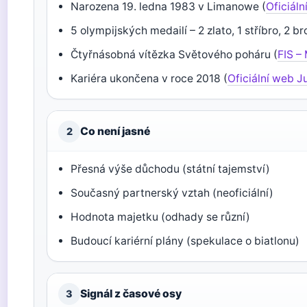
Narozena 19. ledna 1983 v Limanowe (
Oficiál
5 olympijských medailí – 2 zlato, 1 stříbro, 2 br
Čtyřnásobná vítězka Světového poháru (
FIS –
Kariéra ukončena v roce 2018 (
Oficiální web 
Co není jasné
2
Přesná výše důchodu (státní tajemství)
Současný partnerský vztah (neoficiální)
Hodnota majetku (odhady se různí)
Budoucí kariérní plány (spekulace o biatlonu)
Signál z časové osy
3