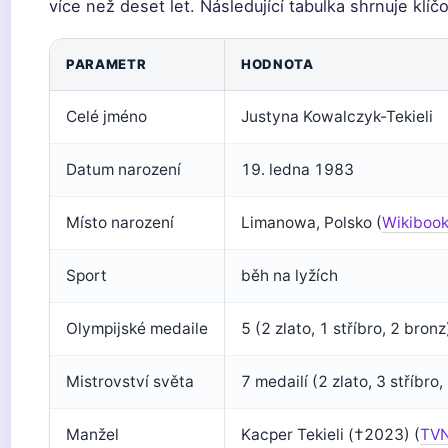
více než deset let. Následující tabulka shrnuje klíč
PARAMETR
HODNOTA
Celé jméno
Justyna Kowalczyk-Tekieli
Datum narození
19. ledna 1983
Místo narození
Limanowa, Polsko (
Wikibook
Sport
běh na lyžích
Olympijské medaile
5 (2 zlato, 1 stříbro, 2 bronz
Mistrovství světa
7 medailí (2 zlato, 3 stříbro,
Manžel
Kacper Tekieli (†2023) (
TVN