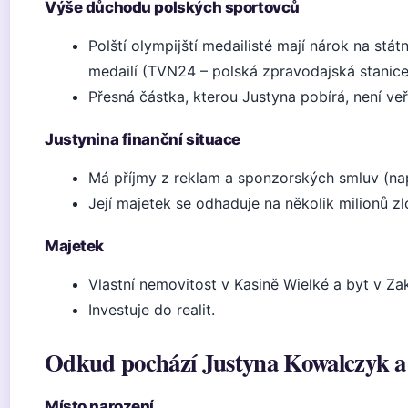
Výše důchodu polských sportovců
Polští olympijští medailisté mají nárok na stát
medailí (TVN24 – polská zpravodajská stanice
Přesná částka, kterou Justyna pobírá, není veř
Justynina finanční situace
Má příjmy z reklam a sponzorských smluv (např
Její majetek se odhaduje na několik milionů zl
Majetek
Vlastní nemovitost v Kasině Wielké a byt v Z
Investuje do realit.
Odkud pochází Justyna Kowalczyk a 
Místo narození